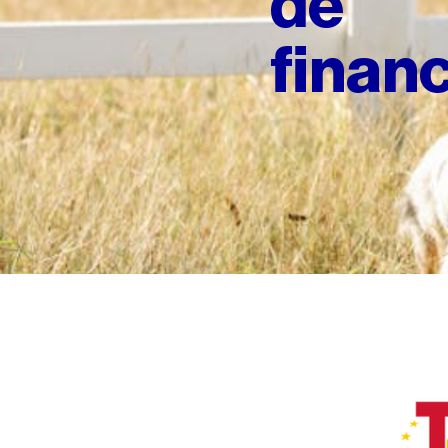
de
finan