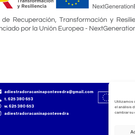
adiestradoracaninapontevedra@gmail.com
t. 625 380 653
Utilizamos 
w. 625 380 653
el análisis
cambiar su 
adiestradoracaninapontevedra
A